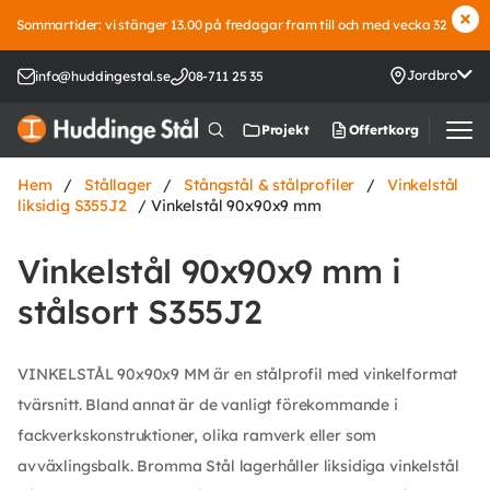
Sommartider: vi stänger 13.00 på fredagar fram till och med vecka 32
Jordbro
info@huddingestal.se
08-711 25 35
Offertkorg
Projekt
Hem
/
Stållager
/
Stångstål & stålprofiler
/
Vinkelstål
liksidig S355J2
/ Vinkelstål 90x90x9 mm
Vinkelstål 90x90x9 mm i
stålsort S355J2
VINKELSTÅL 90x90x9 MM är en stålprofil med vinkelformat
tvärsnitt. Bland annat är de vanligt förekommande i
fackverkskonstruktioner, olika ramverk eller som
avväxlingsbalk. Bromma Stål lagerhåller liksidiga vinkelstål