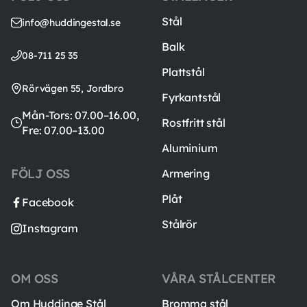
Stål
info@huddingestal.se
Balk
08-711 25 35
Plattstål
Rörvägen 55, Jordbro
Fyrkantstål
Mån-Tors: 07.00–16.00,
Rostfritt stål
Fre: 07.00–13.00
Aluminium
FÖLJ OSS
Armering
Plåt
Facebook
Stålrör
Instagram
OM OSS
VÅRA STÅLCENTER
Om Huddinge Stål
Bromma stål