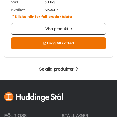
Vikt
3.1 kg
Kvalitet
S235JR
Klicka här för full produktdata
Visa produkt
Lägg till i offert
Se alla produkter
FÖLJ OSS
STÅLLAGER