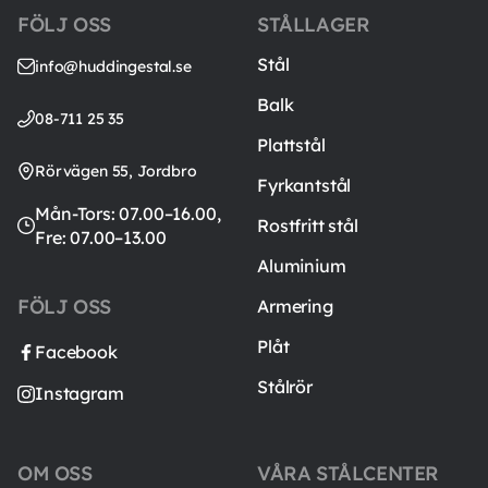
FÖLJ OSS
STÅLLAGER
Stål
info@huddingestal.se
Balk
08-711 25 35
Plattstål
Rörvägen 55, Jordbro
Fyrkantstål
Mån-Tors: 07.00–16.00,
Rostfritt stål
Fre: 07.00–13.00
Aluminium
FÖLJ OSS
Armering
Plåt
Facebook
Stålrör
Instagram
OM OSS
VÅRA STÅLCENTER