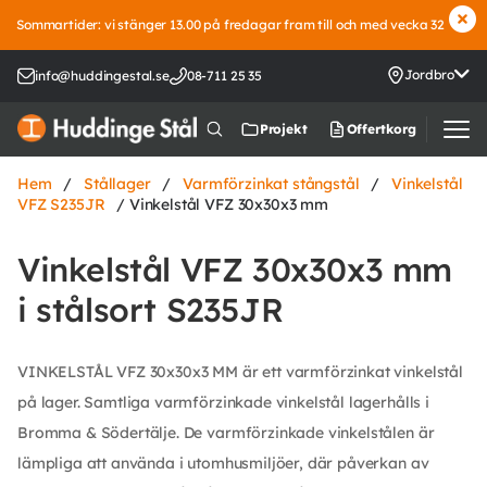
Sommartider: vi stänger 13.00 på fredagar fram till och med vecka 32
Jordbro
info@huddingestal.se
08-711 25 35
Offertkorg
Projekt
Hem
/
Stållager
/
Varmförzinkat stångstål
/
Vinkelstål
VFZ S235JR
/ Vinkelstål VFZ 30x30x3 mm
Vinkelstål VFZ 30x30x3 mm
i stålsort S235JR
VINKELSTÅL VFZ 30x30x3 MM är ett varmförzinkat vinkelstål
på lager. Samtliga varmförzinkade vinkelstål lagerhålls i
Bromma & Södertälje. De varmförzinkade vinkelstålen är
lämpliga att använda i utomhusmiljöer, där påverkan av