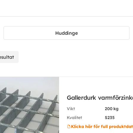
Huddinge
esultat
Gallerdurk varmförzin
Vikt
200 kg
Kvalitet
S235
Klicka här för full produktda