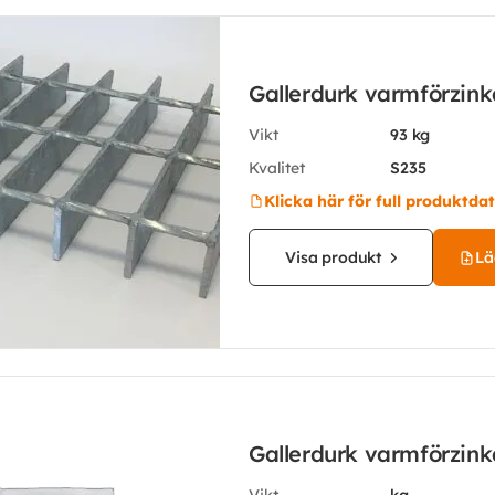
Gallerdurk varmförzin
Vikt
93 kg
Kvalitet
S235
Klicka här för full produktda
Visa produkt
Läg
Gallerdurk varmförzin