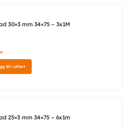
kad 30×3 mm 34×75 – 3x1M
ta
g till i offert
kad 25×3 mm 34×75 – 6x1m