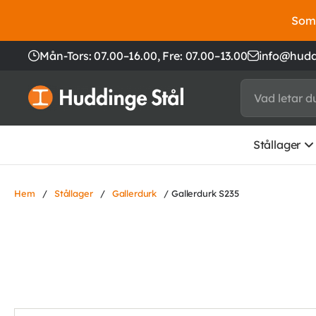
Somm
Mån-Tors: 07.00–16.00,
Fre: 07.00–13.00
info@hudd
Stållager
Hem
/
Stållager
/
Gallerdurk
/ Gallerdurk S235