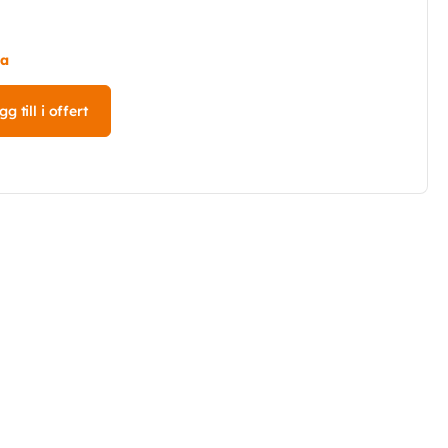
ta
g till i offert