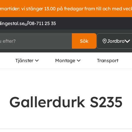
artider: vi stänger 13.00 på fredagar fram till och med vec
ingestal.se
08-711 25 35
Sök
Jordbro
Tjänster
Montage
Transport
Gallerdurk S235