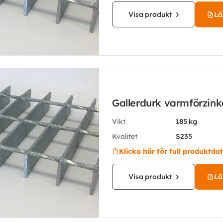
Visa produkt
Läg
Gallerdurk varmförzin
Vikt
185 kg
Kvalitet
S235
Klicka här för full produktda
Visa produkt
Läg