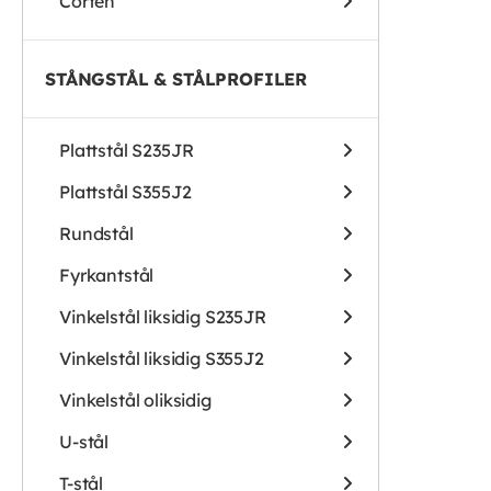
Corten
STÅNGSTÅL & STÅLPROFILER
Plattstål S235JR
Plattstål S355J2
Rundstål
Fyrkantstål
Vinkelstål liksidig S235JR
Vinkelstål liksidig S355J2
Vinkelstål oliksidig
U-stål
T-stål