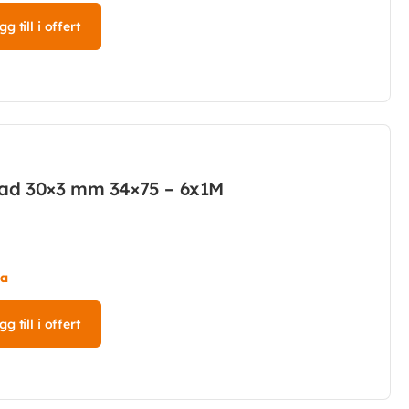
g till i offert
kad 30×3 mm 34×75 – 6x1M
ta
g till i offert