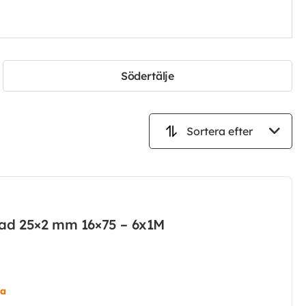
Södertälje
kad 25×2 mm 16×75 – 6x1M
ta