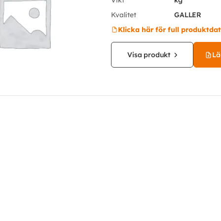
Vikt
kg
Kvalitet
GALLER
Klicka här för full produktda
Visa produkt
Läg