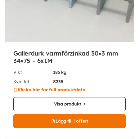
Gallerdurk varmförzinkad 30×3 mm
34×75 – 6x1M
Vikt
185 kg
Kvalitet
S235
Klicka här för full produktdata
Visa produkt
Lägg till i offert