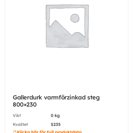
Gallerdurk varmförzinkad steg
800×230
Vikt
0 kg
Kvalitet
S235
Klicka här för full produktdata