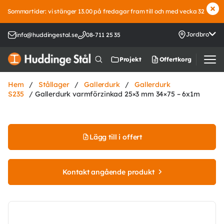
Sommartider: vi stänger 13.00 på fredagar fram till och med vecka 32
Jordbro
info@huddingestal.se
08-711 25 35
Offertkorg
Projekt
Hem
/
Stållager
/
Gallerdurk
/
Gallerdurk
S235
/ Gallerdurk varmförzinkad 25×3 mm 34×75 – 6x1m
Lägg till i offert
Kontakt angående produkt