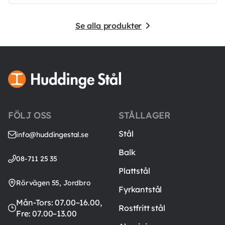
Se alla produkter
FÖLJ OSS
STÅLLAGER
Stål
info@huddingestal.se
Balk
08-711 25 35
Plattstål
Rörvägen 55, Jordbro
Fyrkantstål
Mån-Tors: 07.00–16.00,
Rostfritt stål
Fre: 07.00–13.00