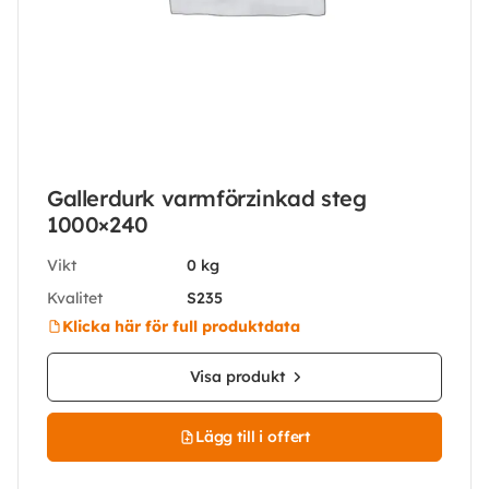
Gallerdurk varmförzinkad steg
1000×240
Vikt
0 kg
Kvalitet
S235
Klicka här för full produktdata
Visa produkt
Lägg till i offert