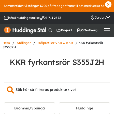
Sommartider: vi stänger 13.00 på fredagar fram till och med vecka 32
Jordbro
info@huddingestal.se
08-711 25 35
Offertkorg
Projekt
Hem
/
Stållager
/
Hålprofiler VKR & KKR
/ KKR fyrkantsrör
S355J2H
KKR fyrkantsrör S355J2H
Bromma/Spånga
Huddinge