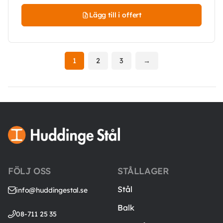
Lägg till i offert
1
2
3
→
FÖLJ OSS
STÅLLAGER
Stål
info@huddingestal.se
Balk
08-711 25 35