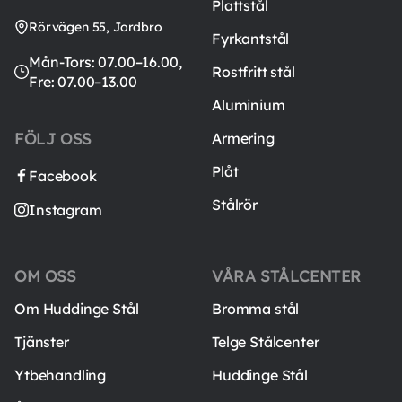
Plattstål
Rörvägen 55, Jordbro
Fyrkantstål
Mån-Tors: 07.00–16.00,
Rostfritt stål
Fre: 07.00–13.00
Aluminium
FÖLJ OSS
Armering
Plåt
Facebook
Stålrör
Instagram
OM OSS
VÅRA STÅLCENTER
Om Huddinge Stål
Bromma stål
Tjänster
Telge Stålcenter
Ytbehandling
Huddinge Stål