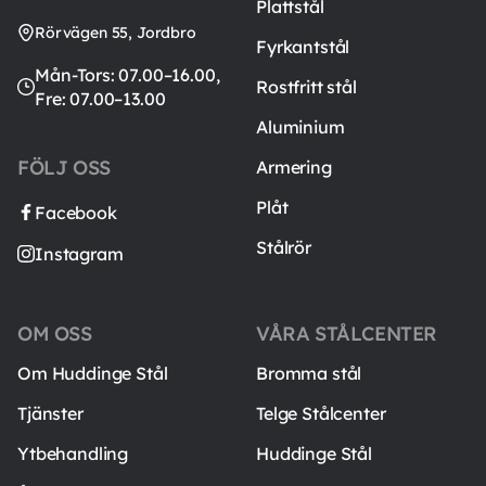
Plattstål
Rörvägen 55, Jordbro
Fyrkantstål
Mån-Tors: 07.00–16.00,
Rostfritt stål
Fre: 07.00–13.00
Aluminium
FÖLJ OSS
Armering
Plåt
Facebook
Stålrör
Instagram
OM OSS
VÅRA STÅLCENTER
Om Huddinge Stål
Bromma stål
Tjänster
Telge Stålcenter
Ytbehandling
Huddinge Stål