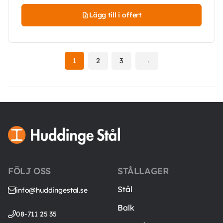
Lägg till i offert
1
2
3
→
FÖLJ OSS
STÅLLAGER
Stål
info@huddingestal.se
Balk
08-711 25 35