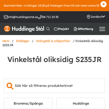
Sommartider: vi stänger 13.00 på fredagar fram till och med vecka 32
Jordbro
info@huddingestal.se
08-711 25 35
Offertkorg
Projekt
Hem
/
Stållager
/
Stångstål & stålprofiler
/ Vinkelstål oliksidig
S235JR
Vinkelstål oliksidig S235JR
Bromma/Spånga
Huddinge