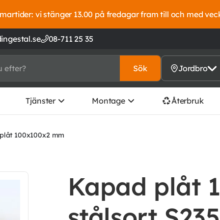
artider: vi stänger 13.00 på fredagar fram till och med vec
ingestal.se
08-711 25 35
Sök
Jordbro
Tjänster
Montage
Återbruk
plåt 100x100x2 mm
Kapad plåt 
stålsort S23