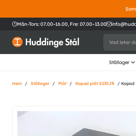
Somm
Mån-Tors: 07.00–16.00,
Fre: 07.00–13.00
info@hudd
Stållager
Hem
/
Stållager
/
Plåt
/
Kapad plåt S235JR
/ Kapad 