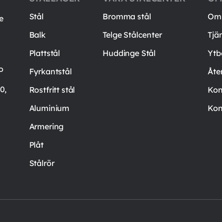
Stål
Bromma stål
Om 
e
Balk
Telge Stålcenter
Tjä
Plattstål
Huddinge Stål
Ytb
o
Fyrkantstål
Åte
0,
Rostfritt stål
Kon
Aluminium
Kon
Armering
Plåt
Stålrör