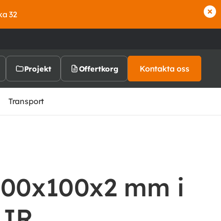
ka 32
Kontakta oss
Projekt
Offertkorg
Transport
100x100x2 mm i
5JR