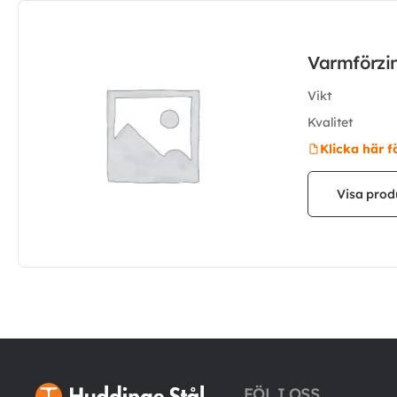
Varmförzi
Vikt
Kvalitet
Klicka här f
Visa prod
FÖLJ OSS