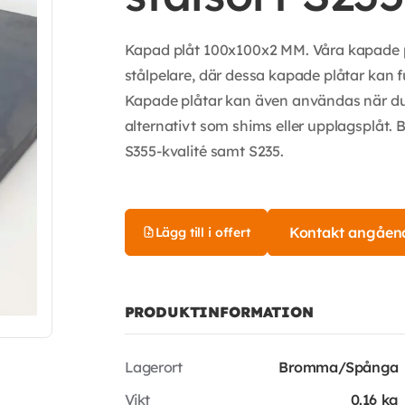
Kapad plåt 100x100x2 MM. Våra kapade plå
stålpelare, där dessa kapade plåtar kan 
Kapade plåtar kan även användas när du
alternativt som shims eller upplagsplåt. 
S355-kvalité samt S235.
Kontakt angåen
Lägg till i offert
PRODUKTINFORMATION
Lagerort
Bromma/Spånga
Vikt
0.16 kg