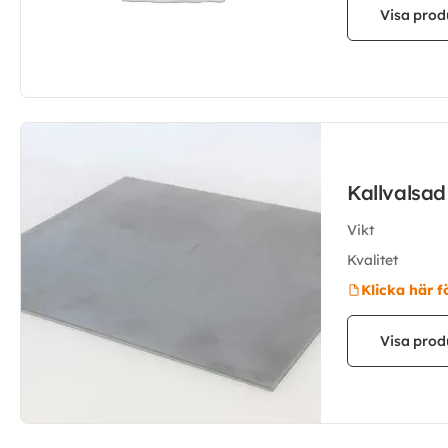
Visa prod
Kallvalsa
Vikt
Kvalitet
Klicka här f
Visa prod