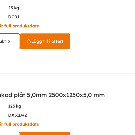
25 kg
DC01
ör full produktdata
ukt
Lägg till i offert
nkad plåt 5,0mm 2500x1250x5,0 mm
125 kg
DX51D+Z
ör full produktdata