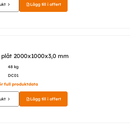
ukt
Lägg till i offert
d plåt 2000x1000x3,0 mm
48 kg
DC01
ör full produktdata
ukt
Lägg till i offert