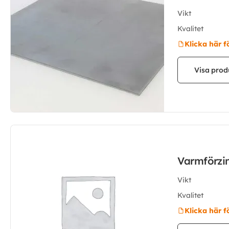
Vikt
Kvalitet
Klicka här f
Visa prod
Varmförzi
Vikt
Kvalitet
Klicka här f