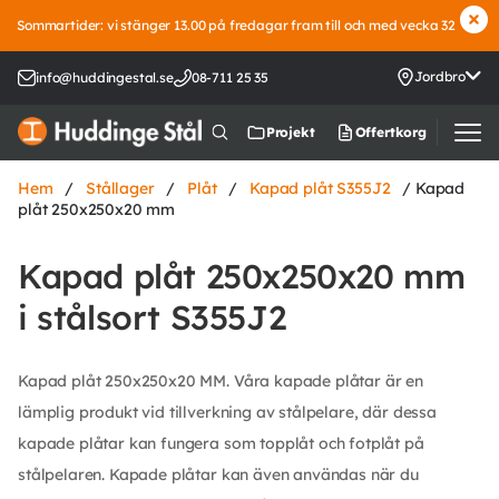
Sommartider: vi stänger 13.00 på fredagar fram till och med vecka 32
Jordbro
info@huddingestal.se
08-711 25 35
Offertkorg
Projekt
Hem
/
Stållager
/
Plåt
/
Kapad plåt S355J2
/ Kapad
plåt 250x250x20 mm
Kapad plåt 250x250x20 mm
i stålsort S355J2
Kapad plåt 250x250x20 MM. Våra kapade plåtar är en
lämplig produkt vid tillverkning av stålpelare, där dessa
kapade plåtar kan fungera som topplåt och fotplåt på
stålpelaren. Kapade plåtar kan även användas när du