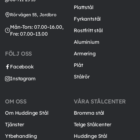
Plattstål
Rörvägen 55, Jordbro
Fyrkantstål
Mån-Tors: 07.00–16.00,
Rostfritt stål
Fre: 07.00–13.00
Aluminium
FÖLJ OSS
Armering
Plåt
Facebook
Stålrör
Instagram
OM OSS
VÅRA STÅLCENTER
Om Huddinge Stål
Bromma stål
Tjänster
Telge Stålcenter
Ytbehandling
Huddinge Stål