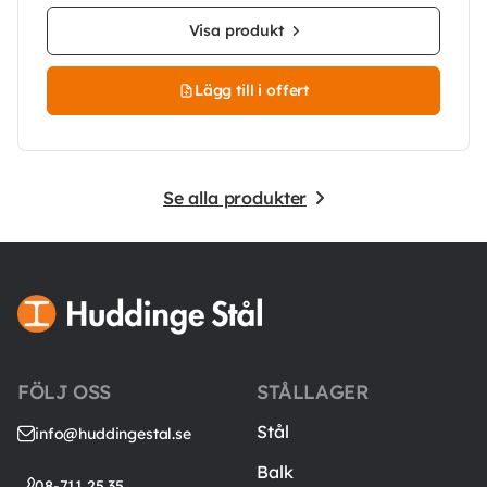
Visa produkt
Lägg till i offert
Se alla produkter
FÖLJ OSS
STÅLLAGER
Stål
info@huddingestal.se
Balk
08-711 25 35