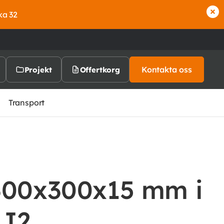
ka 32
Kontakta oss
Projekt
Offertkorg
Transport
300x300x15 mm i
5J2