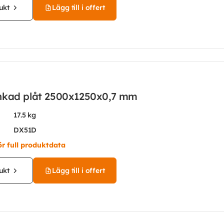
ukt
Lägg till i offert
nkad plåt 2500x1250x0,7 mm
17.5 kg
DX51D
ör full produktdata
ukt
Lägg till i offert