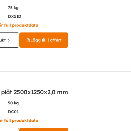
75 kg
DX51D
ör full produktdata
ukt
Lägg till i offert
d plåt 2500x1250x2,0 mm
50 kg
DC01
ör full produktdata