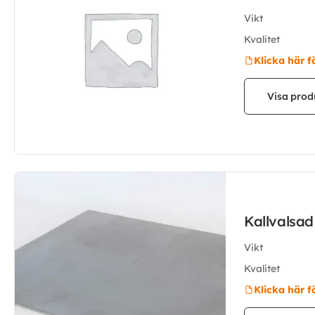
Vikt
Kvalitet
Klicka här f
Visa prod
Kallvalsa
Vikt
Kvalitet
Klicka här f