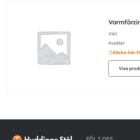
Varmförzi
Vikt
Kvalitet
Klicka här f
Visa prod
FÖLJ OSS