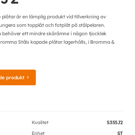
åtar är en lämplig produkt vid tillverkning av
fungera som topplåt och fotplåt på stålpelaren.
 behöver ett mindre skärämne i någon tjocklek
 Bromma Ståls kapade plåtar lagerhålls, i Bromma &
de produkt
Kvalitet
S355J2
Enhet
ST