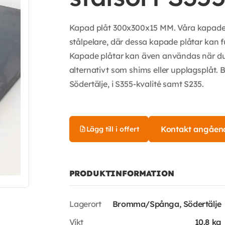
Kapad plåt 300x300x15 MM. Våra kapade pl
stålpelare, där dessa kapade plåtar kan 
Kapade plåtar kan även användas när du
alternativt som shims eller upplagsplåt.
Södertälje, i S355-kvalité samt S235.
Kontakt angåen
Lägg till i offert
PRODUKTINFORMATION
Lagerort
Bromma/Spånga, Södertälje
Vikt
10.8 kg