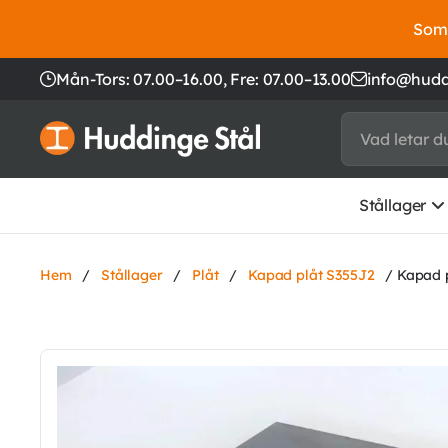
Somm
Mån-Tors: 07.00–16.00,
Fre: 07.00–13.00
info@hudd
Stållager
Hem
/
Stållager
/
Plåt
/
Kapad plåt S355J2
/ Kapad 