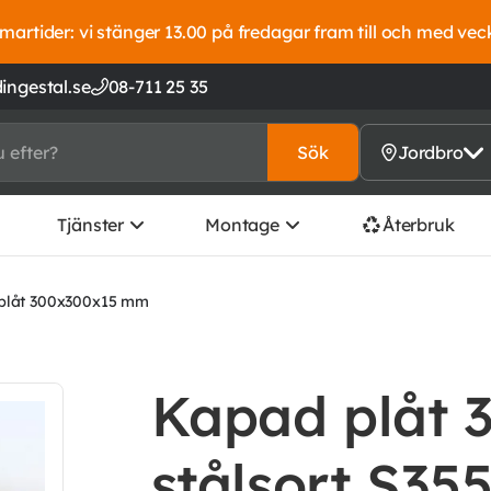
artider: vi stänger 13.00 på fredagar fram till och med vec
ingestal.se
08-711 25 35
Sök
Jordbro
Tjänster
Montage
Återbruk
plåt 300x300x15 mm
Kapad plåt 
stålsort S35