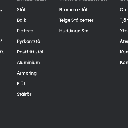
Stål
Bromma stål
Om 
e
Balk
Telge Stålcenter
Tjä
Plattstål
Huddinge Stål
Ytb
o
Fyrkantstål
Åte
0,
Rostfritt stål
Kon
Aluminium
Kon
Armering
Plåt
Stålrör