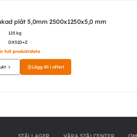
nkad plåt 5,0mm 2500x1250x5,0 mm
125 kg
DX51D+Z
ör full produktdata
ukt
Lägg till i offert
STÅLLAGER
VÅRA STÅLCENTER
OM