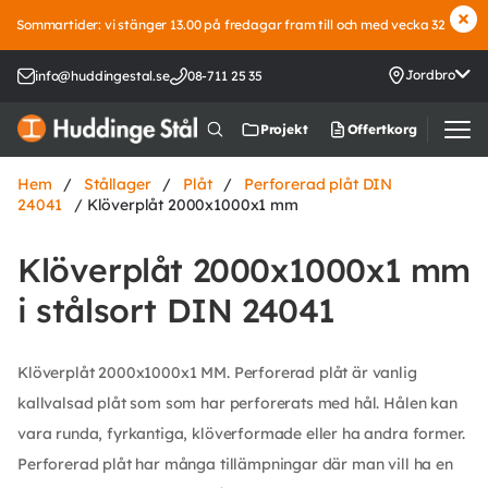
Sommartider: vi stänger 13.00 på fredagar fram till och med vecka 32
Jordbro
info@huddingestal.se
08-711 25 35
Offertkorg
Projekt
Hem
/
Stållager
/
Plåt
/
Perforerad plåt DIN
24041
/ Klöverplåt 2000x1000x1 mm
Klöverplåt 2000x1000x1 mm
i stålsort DIN 24041
Klöverplåt 2000x1000x1 MM. Perforerad plåt är vanlig
kallvalsad plåt som som har perforerats med hål. Hålen kan
vara runda, fyrkantiga, klöverformade eller ha andra former.
Perforerad plåt har många tillämpningar där man vill ha en