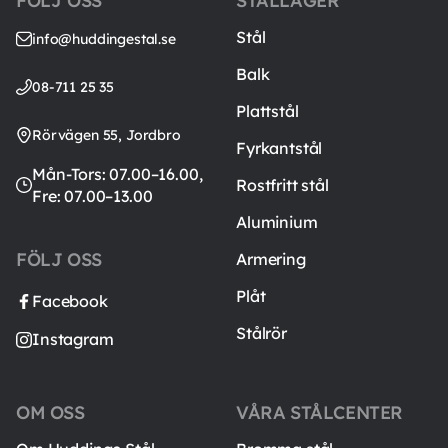
FÖLJ OSS
STÅLLAGER
Stål
info@huddingestal.se
Balk
08-711 25 35
Plattstål
Rörvägen 55, Jordbro
Fyrkantstål
Mån-Tors: 07.00–16.00,
Rostfritt stål
Fre: 07.00–13.00
Aluminium
FÖLJ OSS
Armering
Plåt
Facebook
Stålrör
Instagram
OM OSS
VÅRA STÅLCENTER