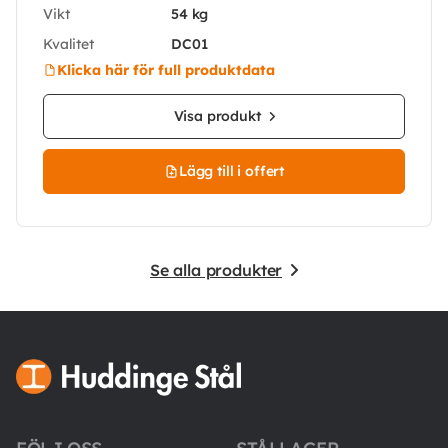
Vikt
54 kg
Kvalitet
DC01
Klicka här för full produktdata
Visa produkt
Lägg till i offert
Se alla produkter