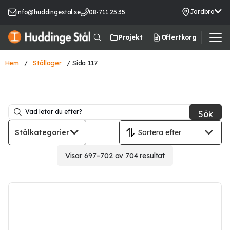
Jordbro
info@huddingestal.se
08-711 25 35
Offertkorg
Projekt
Hem
/
Stållager
/ Sida 117
Sök
Stålkategorier
Visar 697–702 av 704 resultat