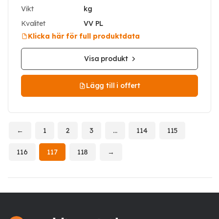
Vikt
kg
Kvalitet
VV PL
Klicka här för full produktdata
Visa produkt
Lägg till i offert
←
1
2
3
…
114
115
116
117
118
→