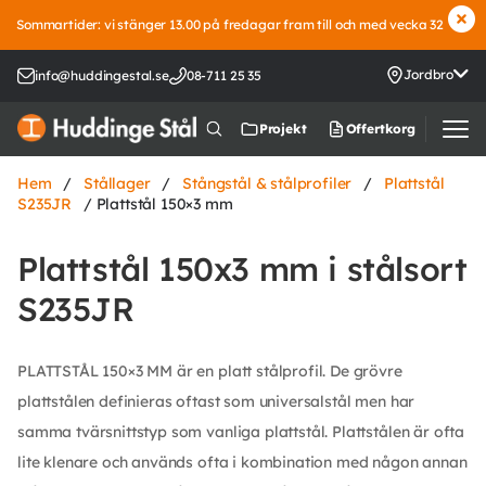
Sommartider: vi stänger 13.00 på fredagar fram till och med vecka 32
Jordbro
info@huddingestal.se
08-711 25 35
Offertkorg
Projekt
Hem
/
Stållager
/
Stångstål & stålprofiler
/
Plattstål
S235JR
/ Plattstål 150×3 mm
Plattstål 150x3 mm i stålsort
S235JR
PLATTSTÅL 150×3 MM är en platt stålprofil. De grövre
plattstålen definieras oftast som universalstål men har
samma tvärsnittstyp som vanliga plattstål. Plattstålen är ofta
lite klenare och används ofta i kombination med någon annan