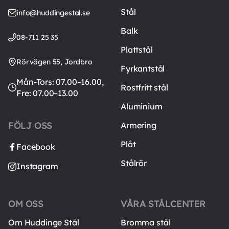
Stål
info@huddingestal.se
Balk
08-711 25 35
Plattstål
Rörvägen 55, Jordbro
Fyrkantstål
Mån-Tors: 07.00–16.00,
Rostfritt stål
Fre: 07.00–13.00
Aluminium
FÖLJ OSS
Armering
Plåt
Facebook
Stålrör
Instagram
OM OSS
VÅRA STÅLCENTER
Om Huddinge Stål
Bromma stål