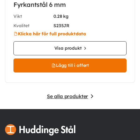
Fyrkantstål 6 mm
Vikt
0.28 kg
Kvalitet
S235JR
Klicka här för full produktdata
Visa produkt
Lägg till i offert
Se alla produkter