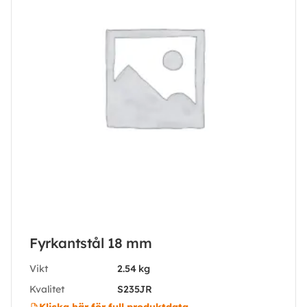
Fyrkantstål 18 mm
Vikt
2.54 kg
Kvalitet
S235JR
Klicka här för full produktdata