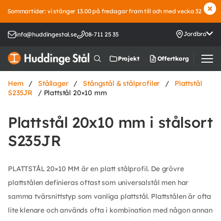
Sommartider: vi stänger 13.00 på fredagar fram till och med vecka 32
Jordbro
info@huddingestal.se
08-711 25 35
Offertkorg
Projekt
Hem
/
Stållager
/
Stångstål & stålprofiler
/
Plattstål
S235JR
/ Plattstål 20×10 mm
Plattstål 20x10 mm i stålsort
S235JR
PLATTSTÅL 20×10 MM är en platt stålprofil. De grövre
plattstålen definieras oftast som universalstål men har
samma tvärsnittstyp som vanliga plattstål. Plattstålen är ofta
lite klenare och används ofta i kombination med någon annan