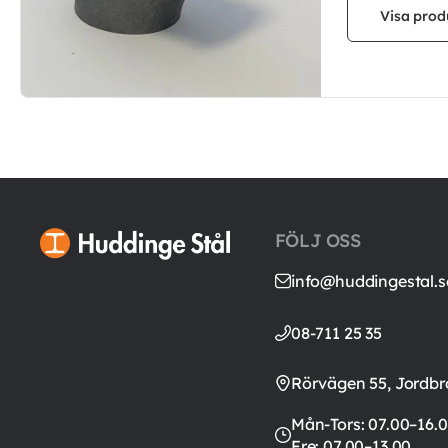
Visa prod
FÖLJ OSS
info@huddingestal.s
08-711 25 35
Rörvägen 55, Jordbr
Mån-Tors: 07.00–16.0
Fre: 07.00–13.00