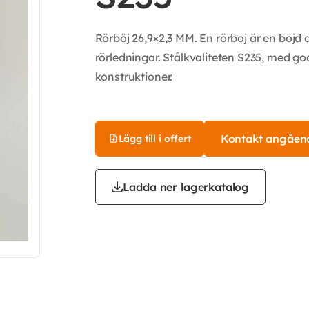
Rörböj 26,9×2,3 MM. En rörboj är en böjd d
rörledningar. Stålkvaliteten S235, med god
konstruktioner.
Kontakt angåen
Lägg till i offert
Ladda ner lagerkatalog