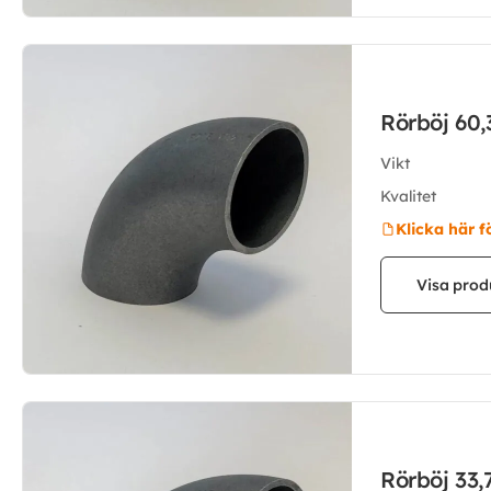
Rörböj 60
Vikt
Kvalitet
Klicka här f
Visa prod
Rörböj 33