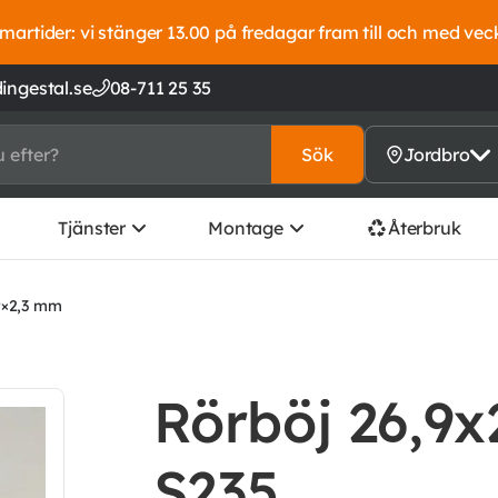
artider: vi stänger 13.00 på fredagar fram till och med vec
ingestal.se
08-711 25 35
Sök
Jordbro
Tjänster
Montage
Återbruk
9×2,3 mm
Rörböj 26,9x
S235