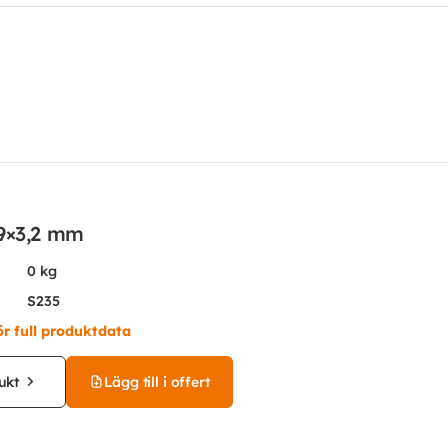
,9×3,2 mm
0 kg
S235
ör full produktdata
ukt
Lägg till i offert