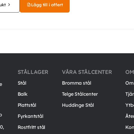
ukt
Lägg till i offert
STÅLLAGER
VÅRA STÅLCENTER
OM
Stål
Bromma stål
Om 
e
Balk
Telge Stålcenter
Tjä
Plattstål
Huddinge Stål
Ytb
o
Fyrkantstål
Åte
0,
Rostfritt stål
Kon