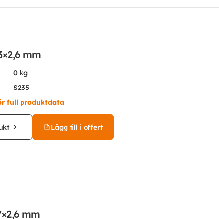
,3×2,6 mm
0 kg
S235
ör full produktdata
ukt
Lägg till i offert
,7×2,6 mm