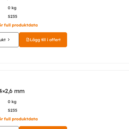
0 kg
S235
ör full produktdata
ukt
Lägg till i offert
,4×2,6 mm
0 kg
S235
ör full produktdata