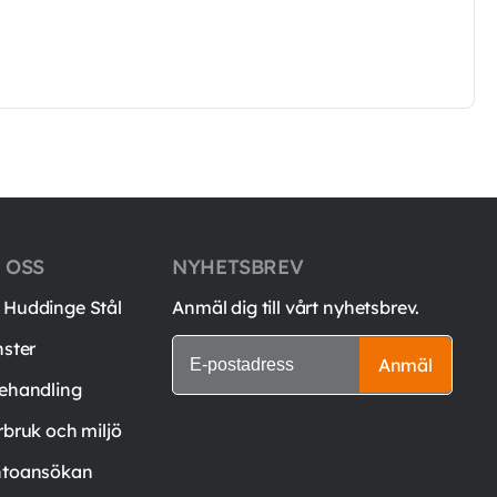
 OSS
NYHETSBREV
Huddinge Stål
Anmäl dig till vårt nyhetsbrev.
nster
Anmäl
ehandling
rbruk och miljö
toansökan