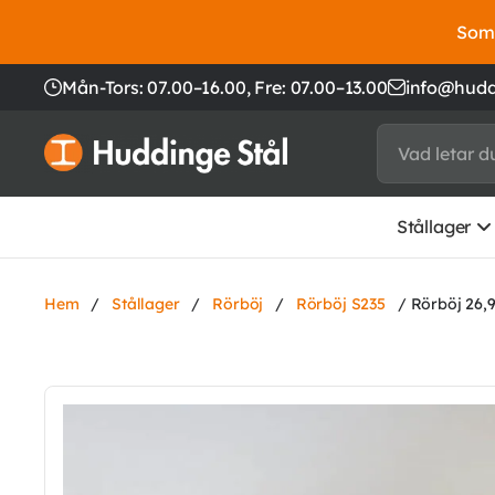
Somm
Mån-Tors: 07.00–16.00,
Fre: 07.00–13.00
info@hudd
Stållager
Hem
/
Stållager
/
Rörböj
/
Rörböj S235
/ Rörböj 26,