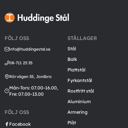
FÖLJ OSS
STÅLLAGER
Stål
info@huddingestal.se
Balk
08-711 25 35
Plattstål
Rörvägen 55, Jordbro
Fyrkantstål
Mån-Tors: 07.00–16.00,
Rostfritt stål
Fre: 07.00–13.00
Aluminium
FÖLJ OSS
Armering
Plåt
Facebook