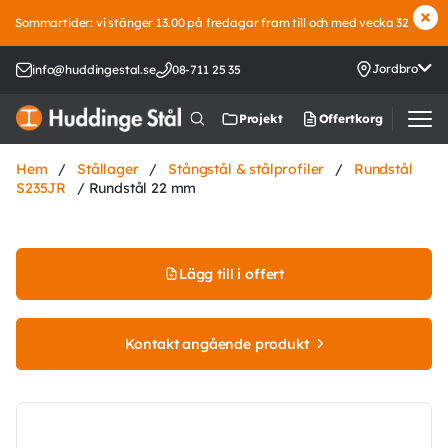
Sommartider: vi stänger 13.00 på fredagar fram till och med vecka 32
Jordbro
info@huddingestal.se
08-711 25 35
Offertkorg
Projekt
Hem
/
Stållager
/
Stångstål & stålprofiler
/
Rundstål
S235JR
/ Rundstål 22 mm
Lägg till i offert
Kontakt angående produkt