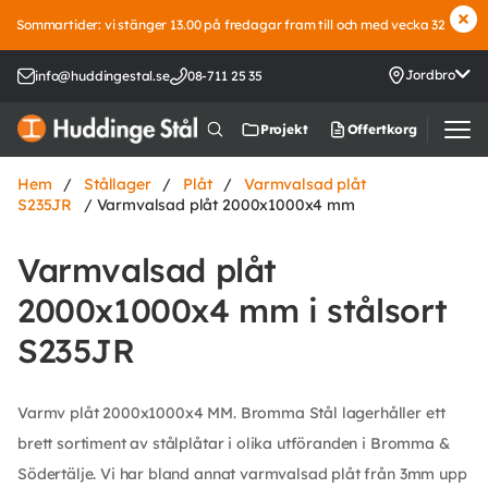
Sommartider: vi stänger 13.00 på fredagar fram till och med vecka 32
Jordbro
info@huddingestal.se
08-711 25 35
Offertkorg
Projekt
Hem
/
Stållager
/
Plåt
/
Varmvalsad plåt
S235JR
/ Varmvalsad plåt 2000x1000x4 mm
Varmvalsad plåt
2000x1000x4 mm i stålsort
S235JR
Varmv plåt 2000x1000x4 MM. Bromma Stål lagerhåller ett
brett sortiment av stålplåtar i olika utföranden i Bromma &
Södertälje. Vi har bland annat varmvalsad plåt från 3mm upp