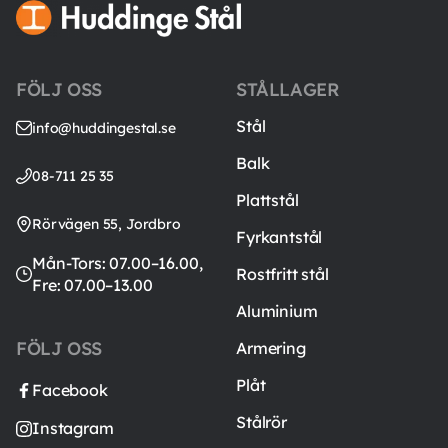
FÖLJ OSS
STÅLLAGER
Stål
info@huddingestal.se
Balk
08-711 25 35
Plattstål
Rörvägen 55, Jordbro
Fyrkantstål
Mån-Tors: 07.00–16.00,
Rostfritt stål
Fre: 07.00–13.00
Aluminium
FÖLJ OSS
Armering
Plåt
Facebook
Stålrör
Instagram