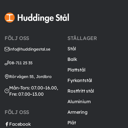
FÖLJ OSS
STÅLLAGER
Stål
info@huddingestal.se
Balk
08-711 25 35
Plattstål
Rörvägen 55, Jordbro
Fyrkantstål
Mån-Tors: 07.00–16.00,
Rostfritt stål
Fre: 07.00–13.00
Aluminium
FÖLJ OSS
Armering
Plåt
Facebook