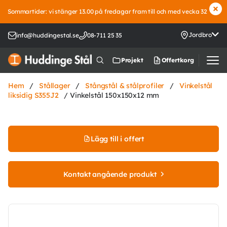
Sommartider: vi stänger 13.00 på fredagar fram till och med vecka 32
Jordbro
info@huddingestal.se
08-711 25 35
Offertkorg
Projekt
Hem
/
Stållager
/
Stångstål & stålprofiler
/
Vinkelstål
liksidig S355J2
/ Vinkelstål 150x150x12 mm
Lägg till i offert
Kontakt angående produkt