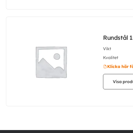
Rundstål 
Vikt
Kvalitet
Klicka här f
Visa prod