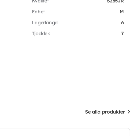
Kvalitet
S235JR
Enhet
M
Lagerlängd
6
Tjocklek
7
Se alla produkter