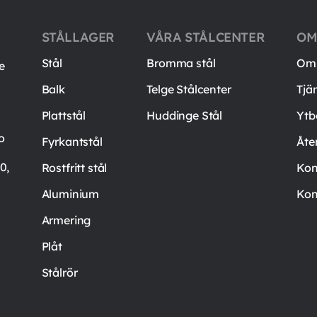
STÅLLAGER
VÅRA STÅLCENTER
OM
Stål
Bromma stål
Om 
e
Balk
Telge Stålcenter
Tjä
Plattstål
Huddinge Stål
Ytb
o
Fyrkantstål
Åte
0,
Rostfritt stål
Kon
Aluminium
Kon
Armering
Plåt
Stålrör