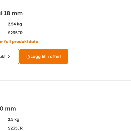
ål 18 mm
2.54 kg
S235JR
ör full produktdata
ukt
Lägg till i offert
20 mm
2.5 kg
S235JR