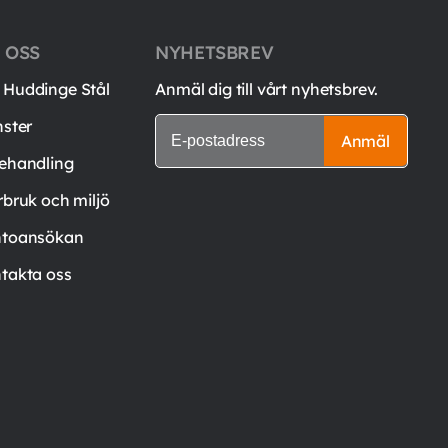
 OSS
NYHETSBREV
Huddinge Stål
Anmäl dig till vårt nyhetsbrev.
nster
Anmäl
ehandling
rbruk och miljö
toansökan
takta oss