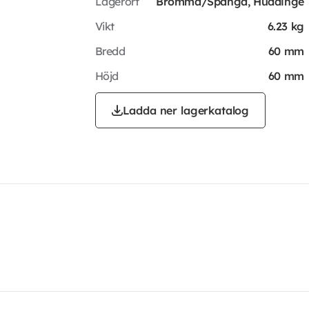
Lagerort
Bromma/Spånga, Huddinge
Vikt
6.23 kg
Bredd
60 mm
Höjd
60 mm
Ladda ner lagerkatalog