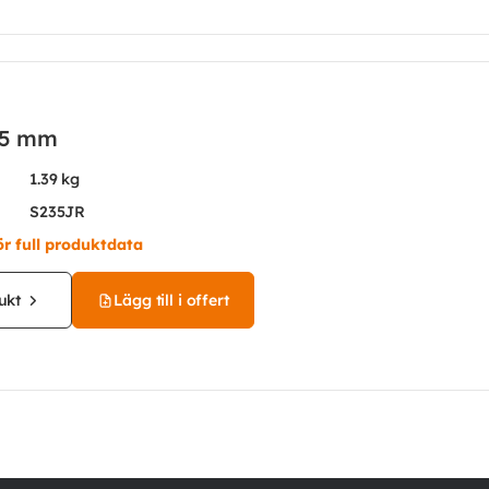
15 mm
1.39 kg
S235JR
ör full produktdata
ukt
Lägg till i offert