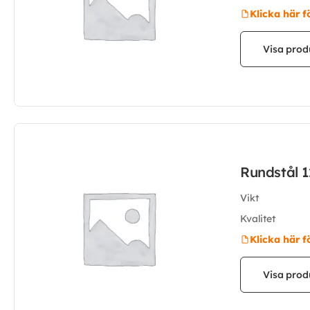
Klicka här f
Visa prod
Rundstål 
Vikt
Kvalitet
Klicka här f
Visa prod