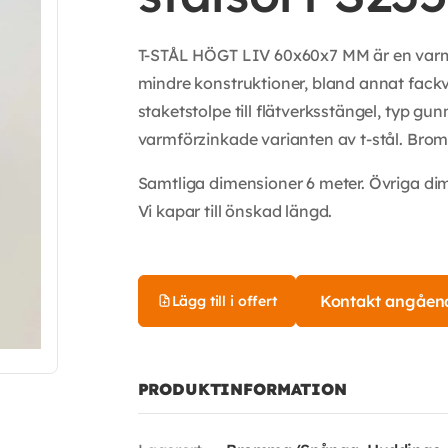
T-STÅL HÖGT LIV 60x60x7 MM är en varmval
mindre konstruktioner, bland annat fackve
staketstolpe till flätverksstängel, typ g
varmförzinkade varianten av t-stål. Bromm
Samtliga dimensioner 6 meter. Övriga di
Vi kapar till önskad längd.
Kontakt angåen
Lägg till i offert
PRODUKTINFORMATION