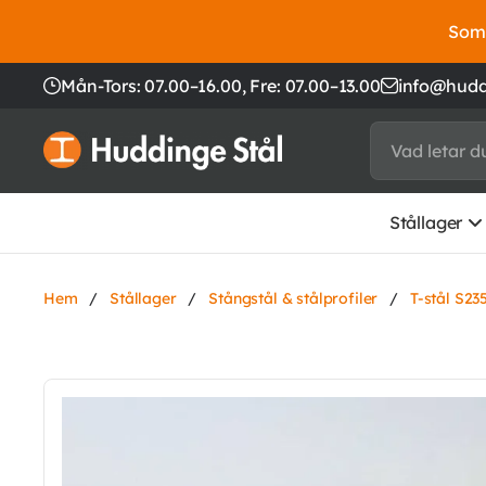
Somm
Mån-Tors: 07.00–16.00,
Fre: 07.00–13.00
info@hudd
Stållager
Hem
/
Stållager
/
Stångstål & stålprofiler
/
T-stål S23