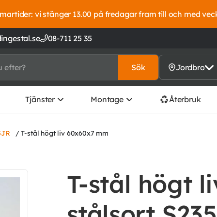
artider: vi stänger 13.00 på fredagar fram till och med vec
ingestal.se
08-711 25 35
Sök
Jordbro
Tjänster
Montage
Återbruk
5JR
/ T-stål högt liv 60x60x7 mm
T-stål högt 
stålsort S23