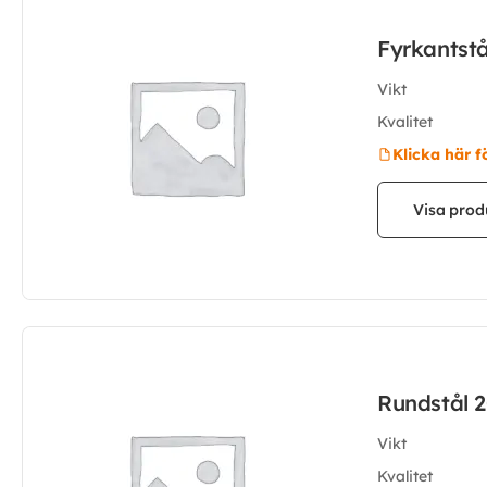
Fyrkantst
Vikt
Kvalitet
Klicka här f
Visa prod
Rundstål 
Vikt
Kvalitet